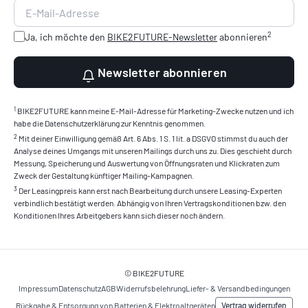
2
Ja, ich möchte den
BIKE2FUTURE-Newsletter
abonnieren
Newsletter abonnieren
1
BIKE2FUTURE kann meine E-Mail-Adresse für Marketing-Zwecke nutzen und ich
habe die Datenschutzerklärung zur Kenntnis genommen.
2
Mit deiner Einwilligung gemäß Art. 6 Abs. 1 S. 1 lit. a DSGVO stimmst du auch der
Analyse deines Umgangs mit unseren Mailings durch uns zu. Dies geschieht durch
Messung, Speicherung und Auswertung von Öffnungsraten und Klickraten zum
Zweck der Gestaltung künftiger Mailing-Kampagnen.
3
Der Leasingpreis kann erst nach Bearbeitung durch unsere Leasing-Experten
verbindlich bestätigt werden. Abhängig von Ihren Vertragskonditionen bzw. den
Konditionen Ihres Arbeitgebers kann sich dieser noch ändern.
© BIKE2FUTURE
Impressum
Datenschutz
AGB
Widerrufsbelehrung
Liefer- & Versandbedingungen
Vertrag widerrufen
Rückgabe & Entsorgung von Batterien & Elektroaltgeräten