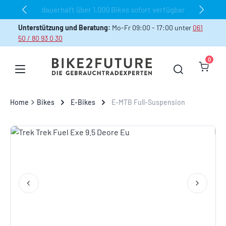
dauerhaft über 1.000 Bikes sofort verfügbar
Zum Hauptinhalt springen
Unterstützung und Beratung:
Mo-Fr 09:00 - 17:00 unter
061
50 / 80 93 0 30
0
Warenk
Home
Bikes
E-Bikes
E-MTB Full-Suspension
Bildergalerie überspringen