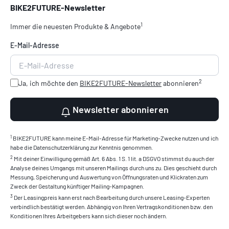
BIKE2FUTURE-Newsletter
1
Immer die neuesten Produkte & Angebote
E-Mail-Adresse
2
Ja, ich möchte den
BIKE2FUTURE-Newsletter
abonnieren
Newsletter abonnieren
1
BIKE2FUTURE kann meine E-Mail-Adresse für Marketing-Zwecke nutzen und ich
habe die Datenschutzerklärung zur Kenntnis genommen.
2
Mit deiner Einwilligung gemäß Art. 6 Abs. 1 S. 1 lit. a DSGVO stimmst du auch der
Analyse deines Umgangs mit unseren Mailings durch uns zu. Dies geschieht durch
Messung, Speicherung und Auswertung von Öffnungsraten und Klickraten zum
Zweck der Gestaltung künftiger Mailing-Kampagnen.
3
Der Leasingpreis kann erst nach Bearbeitung durch unsere Leasing-Experten
verbindlich bestätigt werden. Abhängig von Ihren Vertragskonditionen bzw. den
Konditionen Ihres Arbeitgebers kann sich dieser noch ändern.