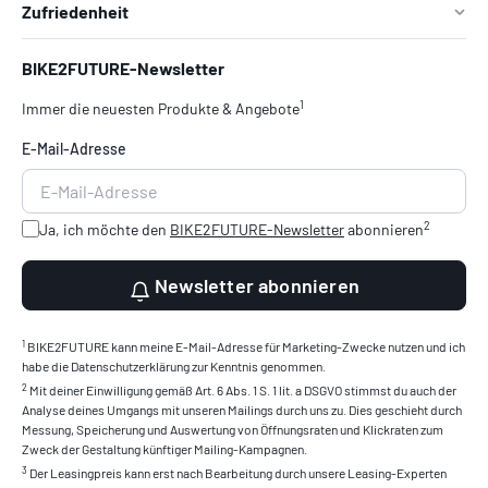
Zufriedenheit
BIKE2FUTURE-Newsletter
1
Immer die neuesten Produkte & Angebote
E-Mail-Adresse
2
Ja, ich möchte den
BIKE2FUTURE-Newsletter
abonnieren
Newsletter abonnieren
1
BIKE2FUTURE kann meine E-Mail-Adresse für Marketing-Zwecke nutzen und ich
habe die Datenschutzerklärung zur Kenntnis genommen.
2
Mit deiner Einwilligung gemäß Art. 6 Abs. 1 S. 1 lit. a DSGVO stimmst du auch der
Analyse deines Umgangs mit unseren Mailings durch uns zu. Dies geschieht durch
Messung, Speicherung und Auswertung von Öffnungsraten und Klickraten zum
Zweck der Gestaltung künftiger Mailing-Kampagnen.
3
Der Leasingpreis kann erst nach Bearbeitung durch unsere Leasing-Experten