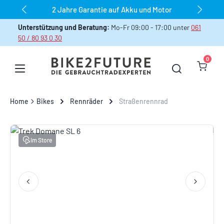
dauerhaft über 1.000 Bikes sofort verfügbar
Zum Hauptinhalt springen
Unterstützung und Beratung:
Mo-Fr 09:00 - 17:00 unter
061
50 / 80 93 0 30
0
Warenk
Home
Bikes
Rennräder
Straßenrennrad
Bildergalerie überspringen
Im Store