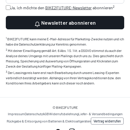
2
Ja, ich möchte den
BIKE2FUTURE-Newsletter
abonnieren
Newsletter abonnieren
1
BIKE2FUTURE kann meine E-Mail-Adresse für Marketing-Zwecke nutzen und ich
habe die Datenschutzerklärung zur Kenntnis genommen.
2
Mit deiner Einwilligung gemäß Art. 6 Abs. 1 S. 1 lit. a DSGVO stimmst du auch der
Analyse deines Umgangs mit unseren Mailings durch uns zu. Dies geschieht durch
Messung, Speicherung und Auswertung von Öffnungsraten und Klickraten zum
Zweck der Gestaltung künftiger Mailing-Kampagnen.
3
Der Leasingpreis kann erst nach Bearbeitung durch unsere Leasing-Experten
verbindlich bestätigt werden. Abhängig von Ihren Vertragskonditionen bzw. den
Konditionen Ihres Arbeitgebers kann sich dieser noch ändern.
© BIKE2FUTURE
Impressum
Datenschutz
AGB
Widerrufsbelehrung
Liefer- & Versandbedingungen
Vertrag widerrufen
Rückgabe & Entsorgung von Batterien & Elektroaltgeräten