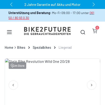
dauerhaft über 1.000 Bikes sofort verfügbar
Zum Hauptinhalt springen
Unterstützung und Beratung:
Mo-Fr 09:00 - 17:00 unter
061
50 / 80 93 0 30
0
Warenk
Home
Bikes
Spezialbikes
Liegerad
Bildergalerie überspringen
Im Store