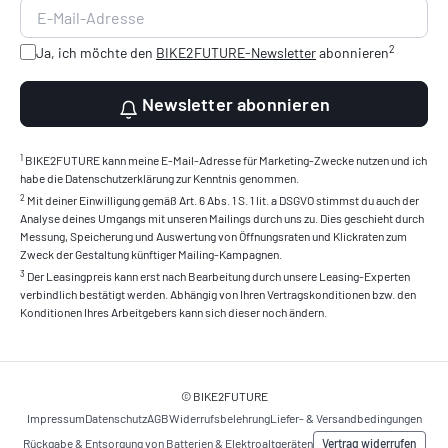
2
Ja, ich möchte den
BIKE2FUTURE-Newsletter
abonnieren
Newsletter abonnieren
1
BIKE2FUTURE kann meine E-Mail-Adresse für Marketing-Zwecke nutzen und ich
habe die Datenschutzerklärung zur Kenntnis genommen.
2
Mit deiner Einwilligung gemäß Art. 6 Abs. 1 S. 1 lit. a DSGVO stimmst du auch der
Analyse deines Umgangs mit unseren Mailings durch uns zu. Dies geschieht durch
Messung, Speicherung und Auswertung von Öffnungsraten und Klickraten zum
Zweck der Gestaltung künftiger Mailing-Kampagnen.
3
Der Leasingpreis kann erst nach Bearbeitung durch unsere Leasing-Experten
verbindlich bestätigt werden. Abhängig von Ihren Vertragskonditionen bzw. den
Konditionen Ihres Arbeitgebers kann sich dieser noch ändern.
© BIKE2FUTURE
Impressum
Datenschutz
AGB
Widerrufsbelehrung
Liefer- & Versandbedingungen
Vertrag widerrufen
Rückgabe & Entsorgung von Batterien & Elektroaltgeräten