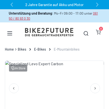
dauerhaft über 1.000 Bikes sofort verfügbar
Zum Hauptinhalt springen
Unterstützung und Beratung:
Mo-Fr 09:00 - 17:00 unter
061
50 / 80 93 0 30
0
Warenk
Home
Bikes
E-Bikes
E-Mountainbikes
Bildergalerie überspringen
Im Store