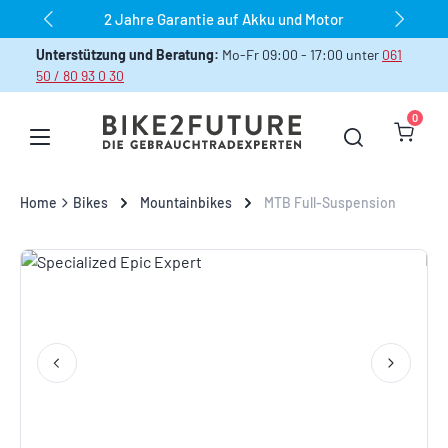
2 Jahre Garantie auf Akku und Motor
Zum Hauptinhalt springen
Unterstützung und Beratung:
Mo-Fr 09:00 - 17:00 unter
061
50 / 80 93 0 30
0
Warenk
Home
Bikes
Mountainbikes
MTB Full-Suspension
Bildergalerie überspringen