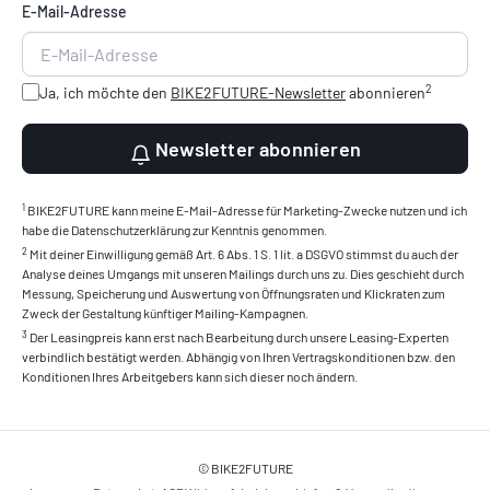
E-Mail-Adresse
2
Ja, ich möchte den
BIKE2FUTURE-Newsletter
abonnieren
Newsletter abonnieren
1
BIKE2FUTURE kann meine E-Mail-Adresse für Marketing-Zwecke nutzen und ich
habe die Datenschutzerklärung zur Kenntnis genommen.
2
Mit deiner Einwilligung gemäß Art. 6 Abs. 1 S. 1 lit. a DSGVO stimmst du auch der
Analyse deines Umgangs mit unseren Mailings durch uns zu. Dies geschieht durch
Messung, Speicherung und Auswertung von Öffnungsraten und Klickraten zum
Zweck der Gestaltung künftiger Mailing-Kampagnen.
3
Der Leasingpreis kann erst nach Bearbeitung durch unsere Leasing-Experten
verbindlich bestätigt werden. Abhängig von Ihren Vertragskonditionen bzw. den
Konditionen Ihres Arbeitgebers kann sich dieser noch ändern.
© BIKE2FUTURE