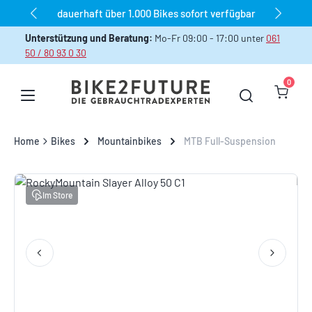
dauerhaft über 1.000 Bikes sofort verfügbar
Zum Hauptinhalt springen
Unterstützung und Beratung:
Mo-Fr 09:00 - 17:00 unter
061
50 / 80 93 0 30
0
Warenk
Home
Bikes
Mountainbikes
MTB Full-Suspension
Bildergalerie überspringen
Im Store