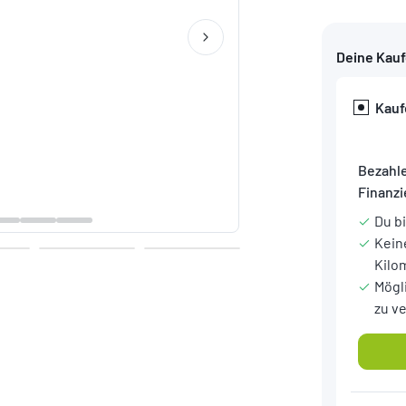
Deine Kau
Kauf
Bezahle
Finanz
Du b
Kein
Kilo
Mögl
zu v