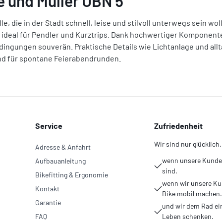
 und Müller UBN 5"
lle, die in der Stadt schnell, leise und stilvoll unterwegs sein 
l – ideal für Pendler und Kurztrips. Dank hochwertiger Komponen
ingungen souverän. Praktische Details wie Lichtanlage und al
und für spontane Feierabendrunden.
Service
Zufriedenheit
Wir sind nur glücklich.
Adresse & Anfahrt
wenn unsere Kunden
Aufbauanleitung
sind.
Bikefitting & Ergonomie
wenn wir unsere Ku
Kontakt
Bike mobil machen.
Garantie
und wir dem Rad ei
FAQ
Leben schenken.