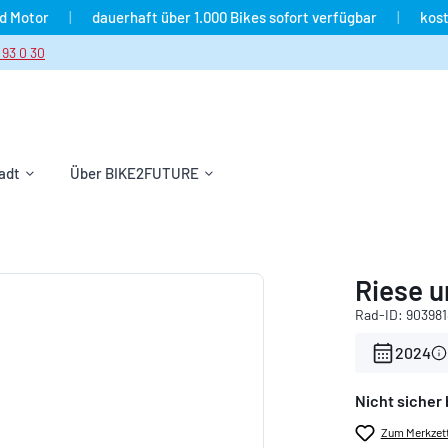
nd Motor
|
dauerhaft über 1.000 Bikes sofort verfügbar
|
kost
 93 0 30
adt
Über BIKE2FUTURE
Riese u
Rad-ID: 903981
2024
Nicht sicher 
Zum Merkzett