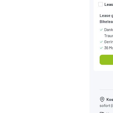
Lea
Lease 
Bikelea
Dank
Trau
Geri
36 M
Kos
sofort 