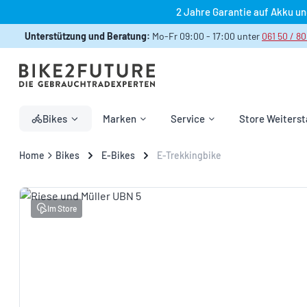
2 Jahre Garantie auf Akku u
 Hauptinhalt springen
Zur Suche springen
Zur Hauptnavigation springen
Unterstützung und Beratung:
Mo-Fr 09:00 - 17:00 unter
061 50 / 80
Bikes
Marken
Service
Store Weiterst
Home
Bikes
E-Bikes
E-Trekkingbike
Bildergalerie überspringen
Im Store