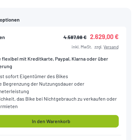
foptionen
2.629,00 €
en
4.587,98 €
inkl. MwSt.
zzgl.
Versand
 flexibel mit Kreditkarte, Paypal, Klarna oder über
ierung
ist sofort Eigentümer des Bikes
e Begrenzung der Nutzungsdauer oder
meterleistung
ichkeit, das Bike bei Nichtgebrauch zu verkaufen oder
ermieten
In den Warenkorb