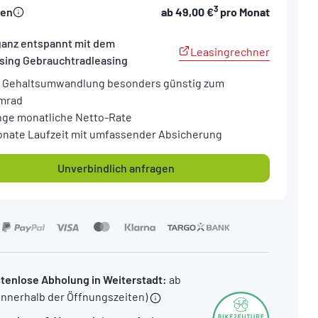
3
sen
ab
49,00 €
pro Monat
ganz entspannt mit dem
Leasingrechner
sing Gebrauchtradleasing
 Gehaltsumwandlung besonders günstig zum
mrad
nge monatliche Netto-Rate
onate Laufzeit mit umfassender Absicherung
Unverbindlich anfragen
tenlose Abholung in Weiterstadt:
ab
(innerhalb der Öffnungszeiten)