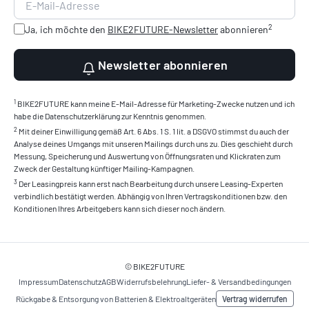
2
Ja, ich möchte den
BIKE2FUTURE-Newsletter
abonnieren
Newsletter abonnieren
1
BIKE2FUTURE kann meine E-Mail-Adresse für Marketing-Zwecke nutzen und ich
habe die Datenschutzerklärung zur Kenntnis genommen.
2
Mit deiner Einwilligung gemäß Art. 6 Abs. 1 S. 1 lit. a DSGVO stimmst du auch der
Analyse deines Umgangs mit unseren Mailings durch uns zu. Dies geschieht durch
Messung, Speicherung und Auswertung von Öffnungsraten und Klickraten zum
Zweck der Gestaltung künftiger Mailing-Kampagnen.
3
Der Leasingpreis kann erst nach Bearbeitung durch unsere Leasing-Experten
verbindlich bestätigt werden. Abhängig von Ihren Vertragskonditionen bzw. den
Konditionen Ihres Arbeitgebers kann sich dieser noch ändern.
© BIKE2FUTURE
Impressum
Datenschutz
AGB
Widerrufsbelehrung
Liefer- & Versandbedingungen
Vertrag widerrufen
Rückgabe & Entsorgung von Batterien & Elektroaltgeräten