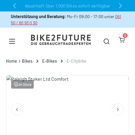
dauerhaft über 1.000 Bikes sofort verfügbar
Zum Hauptinhalt springen
Unterstützung und Beratung:
Mo-Fr 09:00 - 17:00 unter
061
50 / 80 93 0 30
0
Warenk
Home
Bikes
E-Bikes
E-Citybike
Bildergalerie überspringen
Im Store