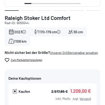
Raleigh Stoker Ltd Comfort
Rad-ID: 9055544
2023
170-179 cm
55 cm
1108 km
Nicht sicher bei der Größe?
Unseren Größenratgeber ansehen
Zum Merkzettel hinzufügen
Deine Kaufoptionen
1.209,00 €
Kaufen
2.517,85 €
inkl. MwSt.
zzgl.
Versand