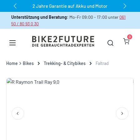
dauerhaft über 1.000 Bikes sofort verfügbar
Zum Hauptinhalt springen
Unterstützung und Beratung:
Mo-Fr 09:00 - 17:00 unter
061
50 / 80 93 0 30
0
Warenk
Home
Bikes
Trekking- & Citybikes
Faltrad
Bildergalerie überspringen