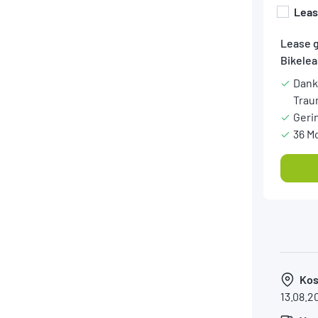
Lea
Lease 
Bikelea
Dank
Trau
Geri
36 M
Kos
13.08.2