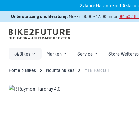
2 Jahre Garantie auf Akku u
 Hauptinhalt springen
Zur Suche springen
Zur Hauptnavigation springen
Unterstützung und Beratung:
Mo-Fr 09:00 - 17:00 unter
061 50 / 80
Bikes
Marken
Service
Store Weiterst
Home
Bikes
Mountainbikes
MTB Hardtail
Bildergalerie überspringen