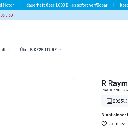
nd Motor
|
dauerhaft über 1.000 Bikes sofort verfügbar
|
kost
 93 0 30
adt
Über BIKE2FUTURE
R Raym
Rad-ID: 90088
2023
Nicht sicher 
Zum Merkzett