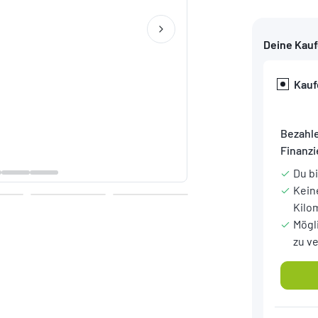
Deine Kau
Kauf
Bezahle
Finanz
Du b
Kein
Kilo
Mögl
zu v