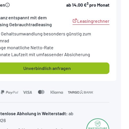
3
sen
ab
14,00 €
pro Monat
ganz entspannt mit dem
Leasingrechner
sing Gebrauchtradleasing
 Gehaltsumwandlung besonders günstig zum
mrad
nge monatliche Netto-Rate
onate Laufzeit mit umfassender Absicherung
Unverbindlich anfragen
tenlose Abholung in Weiterstadt:
ab
026