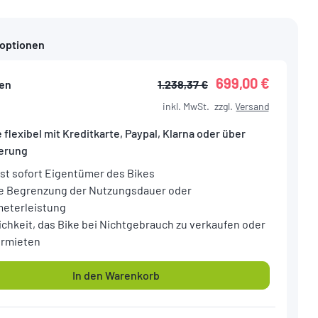
foptionen
699,00 €
en
1.238,37 €
inkl. MwSt.
zzgl.
Versand
 flexibel mit Kreditkarte, Paypal, Klarna oder über
ierung
ist sofort Eigentümer des Bikes
e Begrenzung der Nutzungsdauer oder
meterleistung
ichkeit, das Bike bei Nichtgebrauch zu verkaufen oder
ermieten
In den Warenkorb