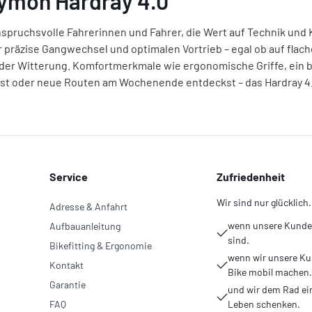
ymon Hardray 4.0"
anspruchsvolle Fahrerinnen und Fahrer, die Wert auf Technik und 
 präzise Gangwechsel und optimalen Vortrieb – egal ob auf flac
eder Witterung. Komfortmerkmale wie ergonomische Griffe, ein
lst oder neue Routen am Wochenende entdeckst – das Hardray 4.0
Service
Zufriedenheit
Wir sind nur glücklich.
Adresse & Anfahrt
wenn unsere Kunden
Aufbauanleitung
sind.
Bikefitting & Ergonomie
wenn wir unsere Ku
Kontakt
Bike mobil machen.
Garantie
und wir dem Rad ei
FAQ
Leben schenken.