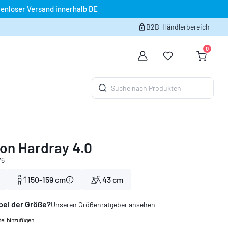
enloser Versand innerhalb DE
B2B-Händlerbereich
0
Du hast 0 Produk
Warenko
Suche nach Produkten
on Hardray 4.0
76
150-159 cm
43 cm
bei der Größe?
Unseren Größenratgeber ansehen
el hinzufügen