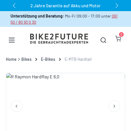
dauerhaft über 1.000 Bikes sofort verfügbar
Zum Hauptinhalt springen
Unterstützung und Beratung:
Mo-Fr 09:00 - 17:00 unter
061
50 / 80 93 0 30
0
Warenk
Home
Bikes
E-Bikes
E-MTB Hardtail
Bildergalerie überspringen