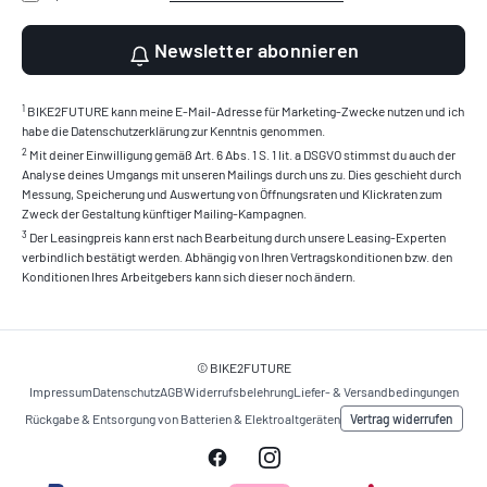
Newsletter abonnieren
1
BIKE2FUTURE kann meine E-Mail-Adresse für Marketing-Zwecke nutzen und ich
habe die Datenschutzerklärung zur Kenntnis genommen.
2
Mit deiner Einwilligung gemäß Art. 6 Abs. 1 S. 1 lit. a DSGVO stimmst du auch der
Analyse deines Umgangs mit unseren Mailings durch uns zu. Dies geschieht durch
Messung, Speicherung und Auswertung von Öffnungsraten und Klickraten zum
Zweck der Gestaltung künftiger Mailing-Kampagnen.
3
Der Leasingpreis kann erst nach Bearbeitung durch unsere Leasing-Experten
verbindlich bestätigt werden. Abhängig von Ihren Vertragskonditionen bzw. den
Konditionen Ihres Arbeitgebers kann sich dieser noch ändern.
© BIKE2FUTURE
Impressum
Datenschutz
AGB
Widerrufsbelehrung
Liefer- & Versandbedingungen
Vertrag widerrufen
Rückgabe & Entsorgung von Batterien & Elektroaltgeräten