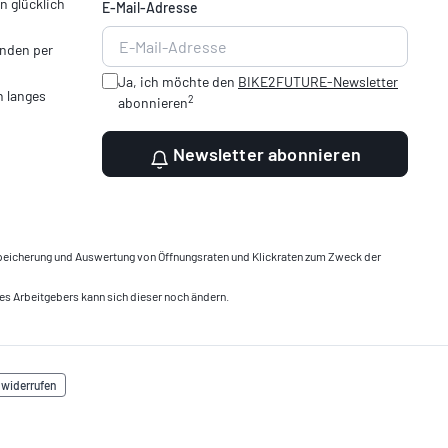
 glücklich
E-Mail-Adresse
nden per
Ja, ich möchte den
BIKE2FUTURE-Newsletter
n langes
2
abonnieren
Newsletter abonnieren
, Speicherung und Auswertung von Öffnungsraten und Klickraten zum Zweck der
es Arbeitgebers kann sich dieser noch ändern.
 widerrufen