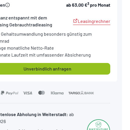
3
sen
ab
63,00 €
pro Monat
ganz entspannt mit dem
Leasingrechner
sing Gebrauchtradleasing
 Gehaltsumwandlung besonders günstig zum
mrad
nge monatliche Netto-Rate
onate Laufzeit mit umfassender Absicherung
Unverbindlich anfragen
tenlose Abholung in Weiterstadt:
ab
026