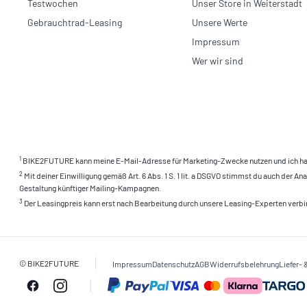
Testwochen
Unser Store in Weiterstadt
Gebrauchtrad-Leasing
Unsere Werte
Impressum
Wer wir sind
1
BIKE2FUTURE kann meine E-Mail-Adresse für Marketing-Zwecke nutzen und ich ha
2
Mit deiner Einwilligung gemäß Art. 6 Abs. 1 S. 1 lit. a DSGVO stimmst du auch der
Gestaltung künftiger Mailing-Kampagnen.
3
Der Leasingpreis kann erst nach Bearbeitung durch unsere Leasing-Experten verbin
© BIKE2FUTURE
Impressum
Datenschutz
AGB
Widerrufsbelehrung
Liefer-