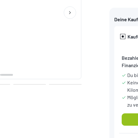
Deine Kau
Kauf
Bezahle
Finanz
Du b
Kein
Kilo
Mögl
zu v