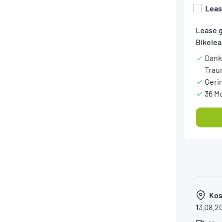
Lea
Lease 
Bikelea
Dank
Trau
Geri
36 M
Kos
13.08.2