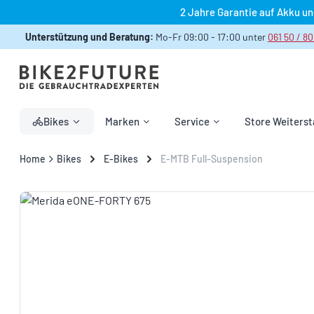
2 Jahre Garantie auf Akku u
 Hauptinhalt springen
Zur Suche springen
Zur Hauptnavigation springen
Unterstützung und Beratung:
Mo-Fr 09:00 - 17:00 unter
061 50 / 80
Bikes
Marken
Service
Store Weiterst
Home
Bikes
E-Bikes
E-MTB Full-Suspension
Bildergalerie überspringen