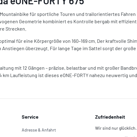
ida eONE-FORTY 675"
Mountainbike für sportliche Touren und trailorientiertes Fahren –
genen Geometrie kombiniert es Kontrolle bergab mit effizientem
re Strecken.
imal für eine Körpergröße von 160–169 cm. Der kraftvolle Shima
en Anstiegen überzeugt. Für lange Tage im Sattel sorgt der groß
ltung mit 12 Gängen – präzise, belastbar und mit großer Bandbr
34 km Laufleistung ist dieses eONE-FORTY nahezu neuwertig und 
Service
Zufriedenheit
Wir sind nur glücklich.
Adresse & Anfahrt