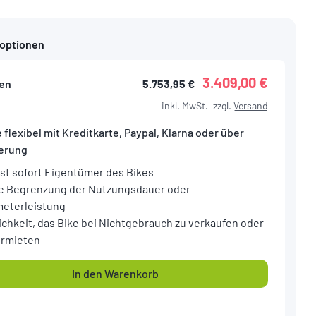
foptionen
3.409,00 €
en
5.753,95 €
inkl. MwSt.
zzgl.
Versand
 flexibel mit Kreditkarte, Paypal, Klarna oder über
ierung
ist sofort Eigentümer des Bikes
e Begrenzung der Nutzungsdauer oder
meterleistung
ichkeit, das Bike bei Nichtgebrauch zu verkaufen oder
ermieten
In den Warenkorb