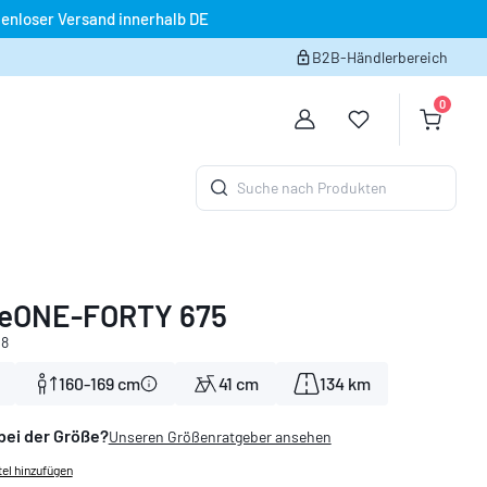
enloser Versand innerhalb DE
B2B-Händlerbereich
0
Du hast 0 Produk
Warenko
Suche nach Produkten
 eONE-FORTY 675
08
160-169 cm
41 cm
134 km
bei der Größe?
Unseren Größenratgeber ansehen
el hinzufügen