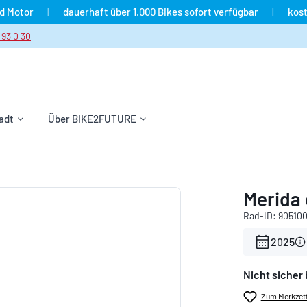
nd Motor
|
dauerhaft über 1.000 Bikes sofort verfügbar
|
kost
 93 0 30
adt
Über BIKE2FUTURE
Merida
Rad-ID: 90510
2025
Nicht sicher 
Zum Merkzett