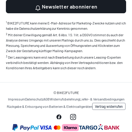
Newsletter abonnieren
1
BIKE2FUTURE kann meine E-Mail-Adresse für Marketing-Zwecke nutzen und ich
habe die Datenschutzerklärung zur Kenntnis genommen.
2
Mit deiner Einwilligung gemäß Art. 6 Abs. 1 S. 1 lit. a DSGVO stimmst du auch der
Analyse deines Umgangs mit unseren Mailings durch uns zu. Dies geschieht durch
Messung, Speicherung und Auswertung von Öffnungsraten und Klickraten zum
Zweck der Gestaltung künftiger Mailing-Kampagnen.
3
Der Leasingpreis kann erst nach Bearbeitung durch unsere Leasing-Experten
verbindlich bestätigt werden. Abhängig von Ihren Vertragskonditionen bzw. den
Konditionen Ihres Arbeitgebers kann sich dieser noch ändern.
© BIKE2FUTURE
Impressum
Datenschutz
AGB
Widerrufsbelehrung
Liefer- & Versandbedingungen
Vertrag widerrufen
Rückgabe & Entsorgung von Batterien & Elektroaltgeräten