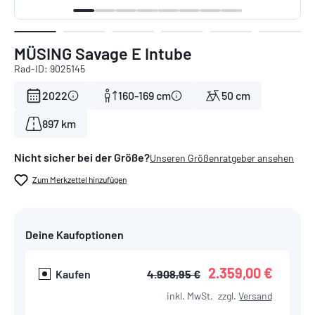
MÜSING Savage E Intube
Rad-ID: 9025145
2022
160-169 cm
50 cm
897 km
Nicht sicher bei der Größe?
Unseren Größenratgeber ansehen
Zum Merkzettel hinzufügen
Deine Kaufoptionen
2.359,00 €
Kaufen
4.908,95 €
inkl. MwSt.
zzgl.
Versand