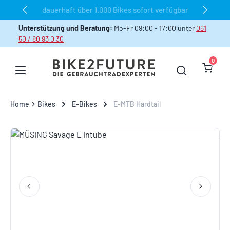
dauerhaft über 1.000 Bikes sofort verfügbar
Zum Hauptinhalt springen
Unterstützung und Beratung:
Mo-Fr 09:00 - 17:00 unter
061
50 / 80 93 0 30
0
Warenk
Home
Bikes
E-Bikes
E-MTB Hardtail
Bildergalerie überspringen