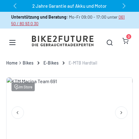
dauerhaft über 1.000 Bikes sofort verfügbar
Zum Hauptinhalt springen
Unterstützung und Beratung:
Mo-Fr 09:00 - 17:00 unter
061
50 / 80 93 0 30
0
Warenk
Home
Bikes
E-Bikes
E-MTB Hardtail
Bildergalerie überspringen
Im Store