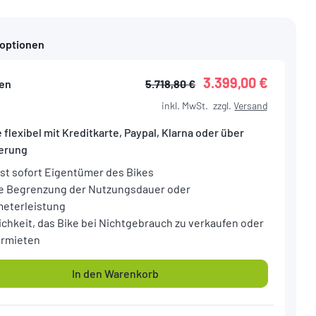
foptionen
3.399,00 €
en
5.718,80 €
inkl. MwSt.
zzgl.
Versand
 flexibel mit Kreditkarte, Paypal, Klarna oder über
ierung
ist sofort Eigentümer des Bikes
e Begrenzung der Nutzungsdauer oder
meterleistung
ichkeit, das Bike bei Nichtgebrauch zu verkaufen oder
ermieten
In den Warenkorb