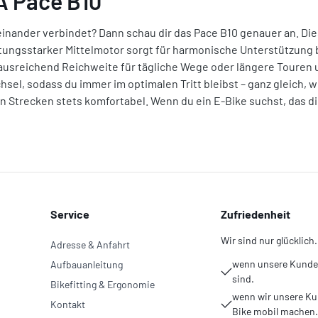
A Pace B10"
einander verbindet? Dann schau dir das Pace B10 genauer an. Dies
tungsstarker Mittelmotor sorgt für harmonische Unterstützung be
r ausreichend Reichweite für tägliche Wege oder längere Touren
sel, sodass du immer im optimalen Tritt bleibst – ganz gleich
en Strecken stets komfortabel. Wenn du ein E-Bike suchst, das dic
Service
Zufriedenheit
Wir sind nur glücklich.
Adresse & Anfahrt
wenn unsere Kunden
Aufbauanleitung
sind.
Bikefitting & Ergonomie
wenn wir unsere Ku
Kontakt
Bike mobil machen.