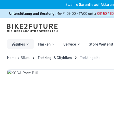
2 Jahre Garantie auf Akku u
 Hauptinhalt springen
Zur Suche springen
Zur Hauptnavigation springen
Unterstützung und Beratung:
Mo-Fr 09:00 - 17:00 unter
061 50 / 80
Bikes
Marken
Service
Store Weiterst
Home
Bikes
Trekking- & Citybikes
Trekkingbike
Bildergalerie überspringen