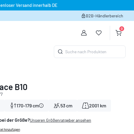
enloser Versand innerhalb DE
B2B-Händlerbereich
0
Du hast 0 Produk
Warenko
Suche nach Produkten
ace B10
77
170-179 cm
53 cm
2001 km
bei der Größe?
Unseren Größenratgeber ansehen
el hinzufügen