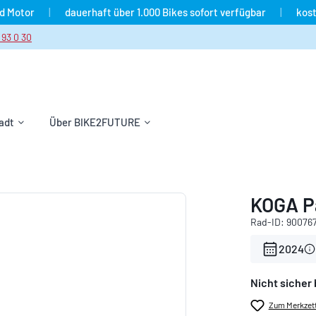
nd Motor
|
dauerhaft über 1.000 Bikes sofort verfügbar
|
kost
 93 0 30
adt
Über BIKE2FUTURE
KOGA P
Rad-ID: 90076
2024
Nicht sicher 
Zum Merkzett