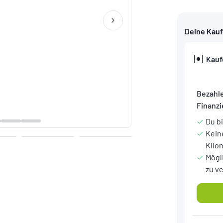
Deine Kau
Kauf
Bezahle
Finanz
Du b
Kein
Kilo
Mögl
zu v