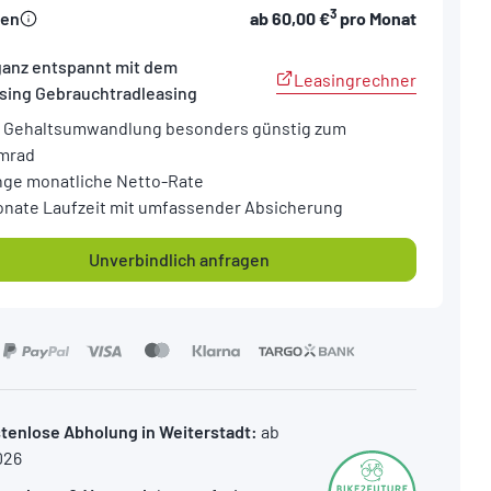
3
sen
ab
60,00 €
pro Monat
ganz entspannt mit dem
Leasingrechner
sing Gebrauchtradleasing
 Gehaltsumwandlung besonders günstig zum
mrad
nge monatliche Netto-Rate
onate Laufzeit mit umfassender Absicherung
Unverbindlich anfragen
tenlose Abholung in Weiterstadt:
ab
026