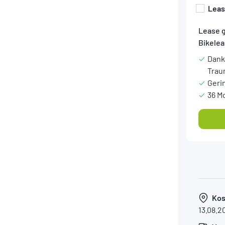
Lea
Lease 
Bikelea
Dank
Trau
Geri
36 M
Kos
13.08.2