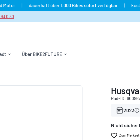
nd Motor
|
dauerhaft über 1.000 Bikes sofort verfügbar
|
kost
 93 0 30
adt
Über BIKE2FUTURE
Husqvar
Rad-ID: 90096
2023
Nicht sicher 
Zum Merkzett