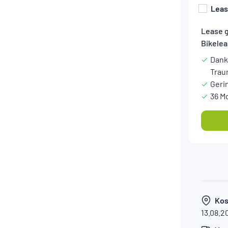
Lea
Lease 
Bikelea
Dank
Trau
Geri
36 M
Kos
13.08.2