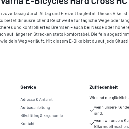
varna E-Bicycles Hard Cross HC
uverlässig durch Alltag und Freizeit begleitet. Dieses Bike ist 
kku bietet dir ausreichend Reichweite für tägliche Wege oder l
icheres und kontrolliertes Bremsen – auch bei Nässe oder höh
uch auf längeren Strecken stets komfortabel. Die fein abgestim
 wie dein Weg verläuft. Mit diesem E-Bike bist du auf jede Situa
Service
Zufriedenheit
Wir sind nur glücklich.
Adresse & Anfahrt
wenn unsere Kunden
Aufbauanleitung
sind.
Bikefitting & Ergonomie
wenn wir unsere Ku
Kontakt
Bike mobil machen.