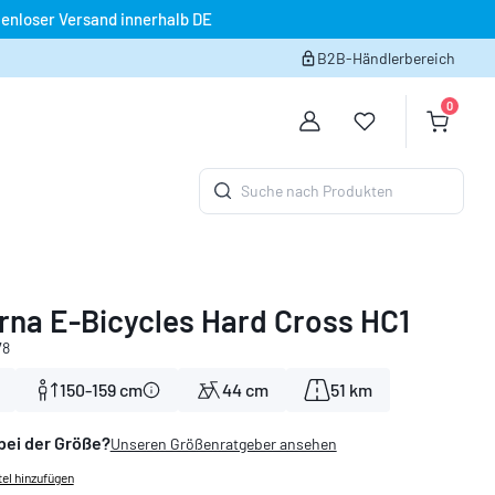
enloser Versand innerhalb DE
B2B-Händlerbereich
0
Du hast 0 Produk
Warenko
Suche nach Produkten
na E-Bicycles Hard Cross HC1
78
150-159 cm
44 cm
51 km
bei der Größe?
Unseren Größenratgeber ansehen
el hinzufügen