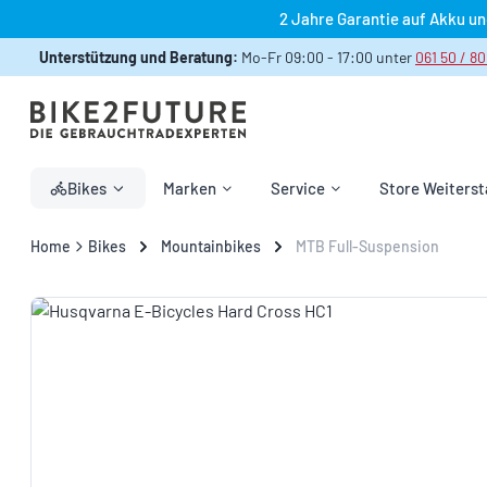
2 Jahre Garantie auf Akku u
 Hauptinhalt springen
Zur Suche springen
Zur Hauptnavigation springen
Unterstützung und Beratung:
Mo-Fr 09:00 - 17:00 unter
061 50 / 80
Bikes
Marken
Service
Store Weiterst
Home
Bikes
Mountainbikes
MTB Full-Suspension
Bildergalerie überspringen