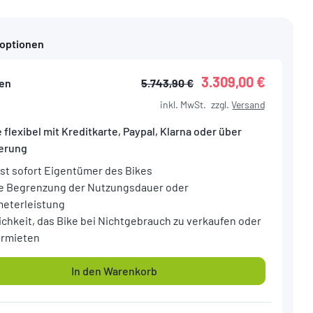
foptionen
3.309,00 €
en
5.743,90 €
inkl. MwSt.
zzgl.
Versand
 flexibel mit Kreditkarte, Paypal, Klarna oder über
ierung
ist sofort Eigentümer des Bikes
e Begrenzung der Nutzungsdauer oder
meterleistung
ichkeit, das Bike bei Nichtgebrauch zu verkaufen oder
ermieten
In den Warenkorb