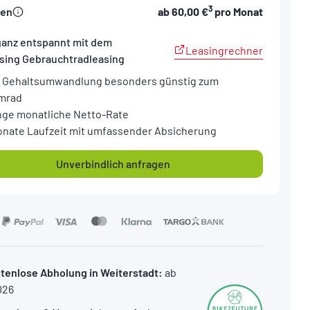
3
sen
ab
60,00 €
pro Monat
ganz entspannt mit dem
Leasingrechner
sing Gebrauchtradleasing
 Gehaltsumwandlung besonders günstig zum
mrad
nge monatliche Netto-Rate
onate Laufzeit mit umfassender Absicherung
Unverbindlich anfragen
tenlose Abholung in Weiterstadt:
ab
026