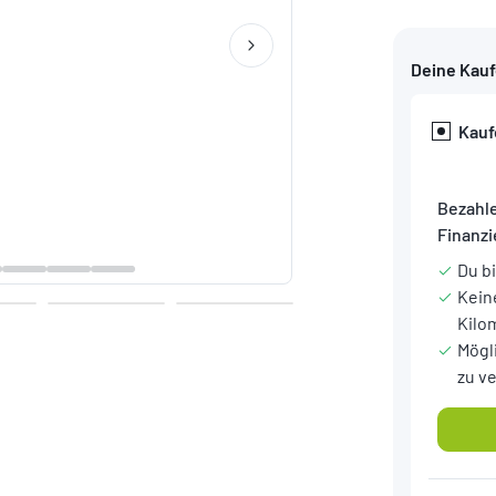
Deine Kau
Kauf
Bezahle
Finanz
Du b
Kein
Kilo
Mögl
zu v