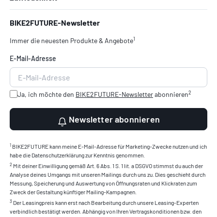
BIKE2FUTURE-Newsletter
1
Immer die neuesten Produkte & Angebote
E-Mail-Adresse
2
Ja, ich möchte den
BIKE2FUTURE-Newsletter
abonnieren
Newsletter abonnieren
1
BIKE2FUTURE kann meine E-Mail-Adresse für Marketing-Zwecke nutzen und ich
habe die Datenschutzerklärung zur Kenntnis genommen.
2
Mit deiner Einwilligung gemäß Art. 6 Abs. 1 S. 1 lit. a DSGVO stimmst du auch der
Analyse deines Umgangs mit unseren Mailings durch uns zu. Dies geschieht durch
Messung, Speicherung und Auswertung von Öffnungsraten und Klickraten zum
Zweck der Gestaltung künftiger Mailing-Kampagnen.
3
Der Leasingpreis kann erst nach Bearbeitung durch unsere Leasing-Experten
verbindlich bestätigt werden. Abhängig von Ihren Vertragskonditionen bzw. den