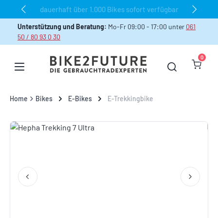
dauerhaft über 1.000 Bikes sofort verfügbar
Zum Hauptinhalt springen
Unterstützung und Beratung:
Mo-Fr 09:00 - 17:00 unter
061
50 / 80 93 0 30
0
Warenk
Home
Bikes
E-Bikes
E-Trekkingbike
Bildergalerie überspringen