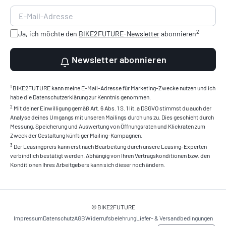
2
Ja, ich möchte den
BIKE2FUTURE-Newsletter
abonnieren
Newsletter abonnieren
1
BIKE2FUTURE kann meine E-Mail-Adresse für Marketing-Zwecke nutzen und ich
habe die Datenschutzerklärung zur Kenntnis genommen.
2
Mit deiner Einwilligung gemäß Art. 6 Abs. 1 S. 1 lit. a DSGVO stimmst du auch der
Analyse deines Umgangs mit unseren Mailings durch uns zu. Dies geschieht durch
Messung, Speicherung und Auswertung von Öffnungsraten und Klickraten zum
Zweck der Gestaltung künftiger Mailing-Kampagnen.
3
Der Leasingpreis kann erst nach Bearbeitung durch unsere Leasing-Experten
verbindlich bestätigt werden. Abhängig von Ihren Vertragskonditionen bzw. den
Konditionen Ihres Arbeitgebers kann sich dieser noch ändern.
© BIKE2FUTURE
Impressum
Datenschutz
AGB
Widerrufsbelehrung
Liefer- & Versandbedingungen