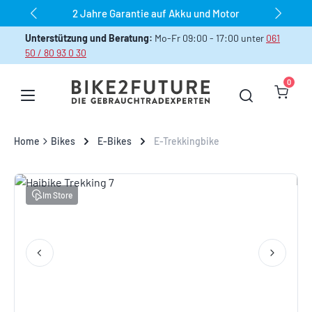
dauerhaft über 1.000 Bikes sofort verfügbar
Zum Hauptinhalt springen
Unterstützung und Beratung:
Mo-Fr 09:00 - 17:00 unter
061
50 / 80 93 0 30
0
Warenk
Home
Bikes
E-Bikes
E-Trekkingbike
Bildergalerie überspringen
Im Store