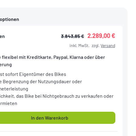
foptionen
2.289,00 €
en
3.843,85 €
inkl. MwSt.
zzgl.
Versand
 flexibel mit Kreditkarte, Paypal, Klarna oder über
ierung
ist sofort Eigentümer des Bikes
e Begrenzung der Nutzungsdauer oder
meterleistung
ichkeit, das Bike bei Nichtgebrauch zu verkaufen oder
ermieten
In den Warenkorb