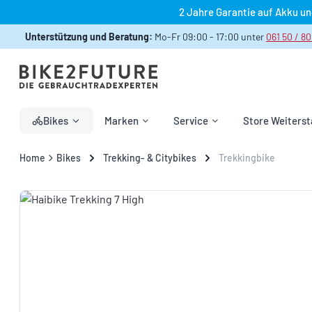
2 Jahre Garantie auf Akku u
 Hauptinhalt springen
Zur Suche springen
Zur Hauptnavigation springen
Unterstützung und Beratung:
Mo-Fr 09:00 - 17:00 unter
061 50 / 80
Bikes
Marken
Service
Store Weiterst
Home
Bikes
Trekking- & Citybikes
Trekkingbike
Bildergalerie überspringen