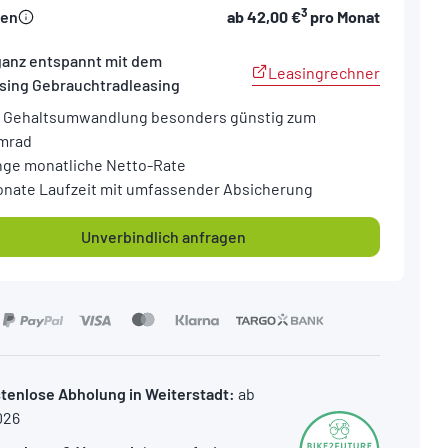
3
sen
ab
42,00 €
pro Monat
ganz entspannt mit dem
Leasingrechner
sing Gebrauchtradleasing
 Gehaltsumwandlung besonders günstig zum
mrad
nge monatliche Netto-Rate
onate Laufzeit mit umfassender Absicherung
Unverbindlich anfragen
tenlose Abholung in Weiterstadt:
ab
026