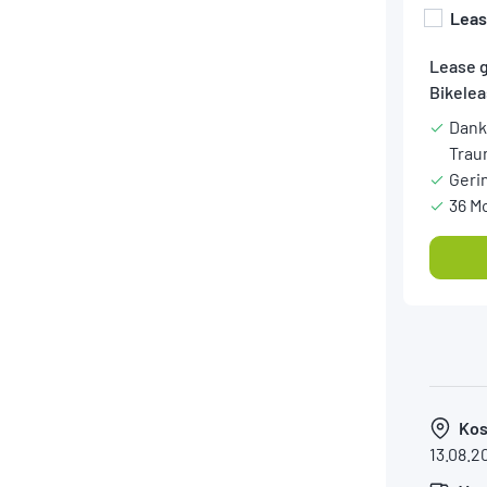
Lea
Lease 
Bikelea
Dank
Trau
Geri
36 M
Kos
13.08.2