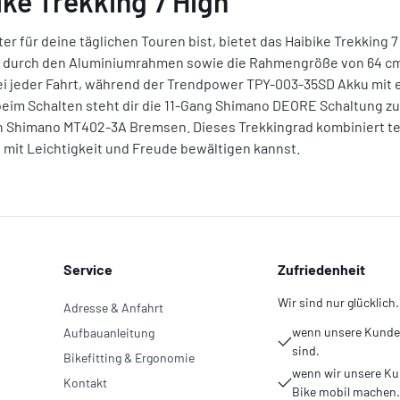
ke Trekking 7 High"
 für deine täglichen Touren bist, bietet das Haibike Trekking 7 
ich durch den Aluminiumrahmen sowie die Rahmengröße von 64 cm 
bei jeder Fahrt, während der Trendpower TPY-003-35SD Akku mit e
beim Schalten steht dir die 11-Gang Shimano DEORE Schaltung zur
gen Shimano MT402-3A Bremsen. Dieses Trekkingrad kombiniert t
e mit Leichtigkeit und Freude bewältigen kannst.
Service
Zufriedenheit
Wir sind nur glücklich.
Adresse & Anfahrt
wenn unsere Kunden
Aufbauanleitung
sind.
Bikefitting & Ergonomie
wenn wir unsere Ku
Kontakt
Bike mobil machen.