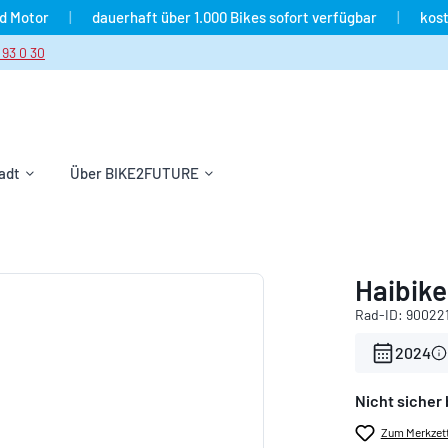
nd Motor
|
dauerhaft über 1.000 Bikes sofort verfügbar
|
kost
 93 0 30
adt
Über BIKE2FUTURE
Haibike
Rad-ID: 90022
2024
Nicht sicher 
Zum Merkzett