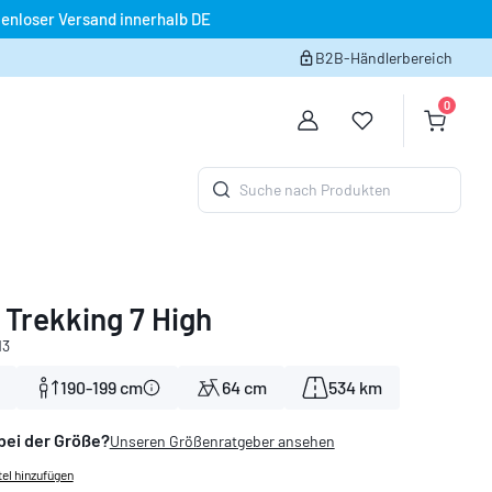
enloser Versand innerhalb DE
B2B-Händlerbereich
0
Du hast 0 Produk
Warenko
Suche nach Produkten
 Trekking 7 High
13
190-199 cm
64 cm
534 km
bei der Größe?
Unseren Größenratgeber ansehen
el hinzufügen