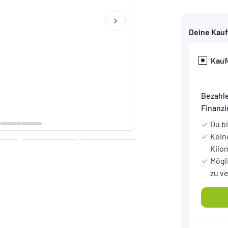
Deine Kau
Kauf
Bezahle
Finanz
Du b
Kein
Kilo
Mögl
zu v