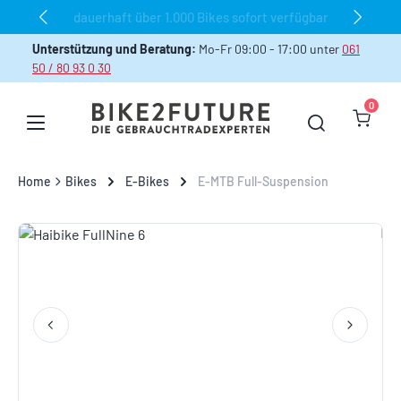
dauerhaft über 1.000 Bikes sofort verfügbar
Zum Hauptinhalt springen
Unterstützung und Beratung:
Mo-Fr 09:00 - 17:00 unter
061
50 / 80 93 0 30
0
Warenk
Home
Bikes
E-Bikes
E-MTB Full-Suspension
Bildergalerie überspringen