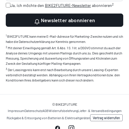
2
Ja, ich möchte den
BIKE2FUTURE-Newsletter
abonnieren
Newsletter abonnieren
1
BIKE2FUTURE kann meine E-Mail-Adresse für Marketing-Zwecke nutzen und ich
habe die Datenschutzerklärung zur Kenntnis genommen.
2
Mit deiner Einwilligung gemäß Art. 6 Abs. 1 S. 1 lit. a DSGVO stimmst du auch der
Analyse deines Umgangs mit unseren Mailings durch uns zu. Dies geschieht durch
Messung, Speicherung und Auswertung von Öffnungsraten und Klickraten zum
Zweck der Gestaltung künftiger Mailing-Kampagnen.
3
Der Leasingpreis kann erst nach Bearbeitung durch unsere Leasing-Experten
verbindlich bestätigt werden. Abhängig von Ihren Vertragskonditionen bzw. den
Konditionen Ihres Arbeitgebers kann sich dieser noch ändern.
© BIKE2FUTURE
Impressum
Datenschutz
AGB
Widerrufsbelehrung
Liefer- & Versandbedingungen
Vertrag widerrufen
Rückgabe & Entsorgung von Batterien & Elektroaltgeräten