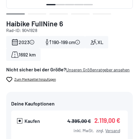
Haibike FullNine 6
Rad-ID: 9041928
2023
190-199 cm
XL
1692 km
Nicht sicher bei der Größe?
Unseren Größenratgeber ansehen
Zum Merkzettel hinzufügen
Deine Kaufoptionen
2.119,00 €
Kaufen
4.395,00 €
inkl. MwSt.
zzgl.
Versand