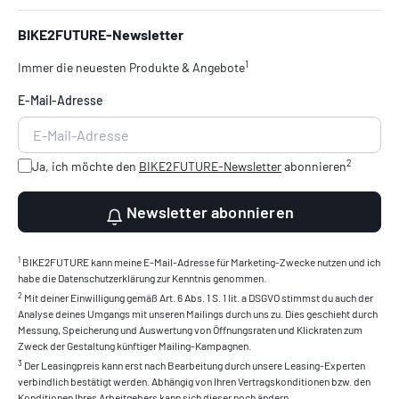
BIKE2FUTURE-Newsletter
1
Immer die neuesten Produkte & Angebote
E-Mail-Adresse
2
Ja, ich möchte den
BIKE2FUTURE-Newsletter
abonnieren
Newsletter abonnieren
1
BIKE2FUTURE kann meine E-Mail-Adresse für Marketing-Zwecke nutzen und ich
habe die Datenschutzerklärung zur Kenntnis genommen.
2
Mit deiner Einwilligung gemäß Art. 6 Abs. 1 S. 1 lit. a DSGVO stimmst du auch der
Analyse deines Umgangs mit unseren Mailings durch uns zu. Dies geschieht durch
Messung, Speicherung und Auswertung von Öffnungsraten und Klickraten zum
Zweck der Gestaltung künftiger Mailing-Kampagnen.
3
Der Leasingpreis kann erst nach Bearbeitung durch unsere Leasing-Experten
verbindlich bestätigt werden. Abhängig von Ihren Vertragskonditionen bzw. den
Konditionen Ihres Arbeitgebers kann sich dieser noch ändern.