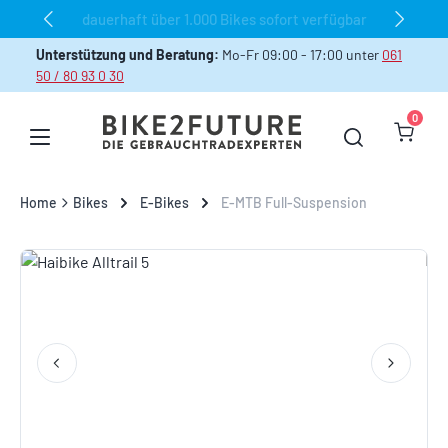
dauerhaft über 1.000 Bikes sofort verfügbar
Zum Hauptinhalt springen
Unterstützung und Beratung:
Mo-Fr 09:00 - 17:00 unter
061
50 / 80 93 0 30
0
Warenk
Home
Bikes
E-Bikes
E-MTB Full-Suspension
Bildergalerie überspringen