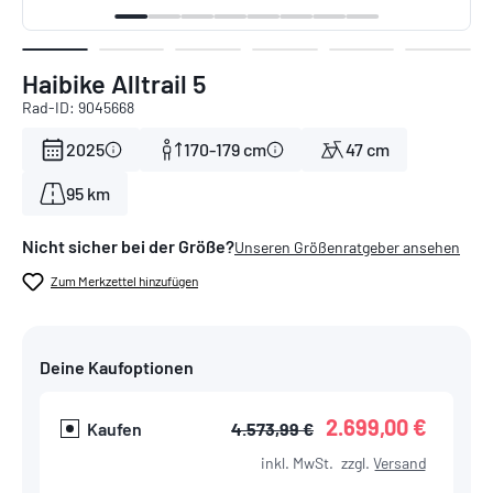
Haibike Alltrail 5
Rad-ID: 9045668
2025
170-179 cm
47 cm
95 km
Nicht sicher bei der Größe?
Unseren Größenratgeber ansehen
Zum Merkzettel hinzufügen
Deine Kaufoptionen
2.699,00 €
Kaufen
4.573,99 €
inkl. MwSt.
zzgl.
Versand