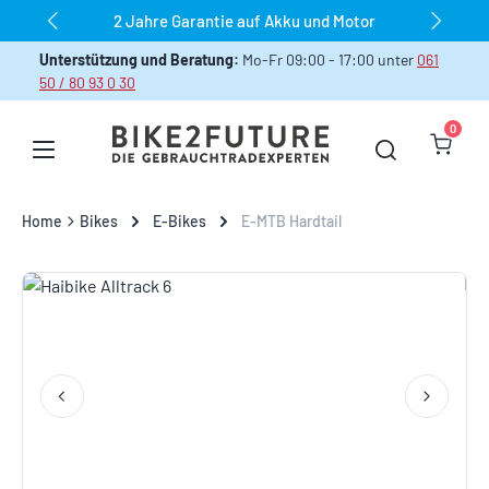
dauerhaft über 1.000 Bikes sofort verfügbar
Zum Hauptinhalt springen
Unterstützung und Beratung:
Mo-Fr 09:00 - 17:00 unter
061
50 / 80 93 0 30
0
Warenk
Home
Bikes
E-Bikes
E-MTB Hardtail
Bildergalerie überspringen