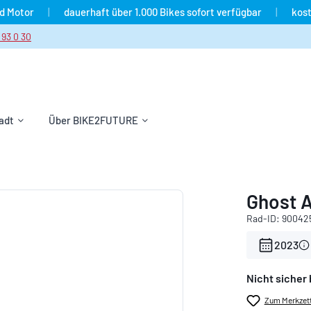
nd Motor
|
dauerhaft über 1.000 Bikes sofort verfügbar
|
kost
 93 0 30
adt
Über BIKE2FUTURE
Ghost A
Rad-ID: 90042
2023
Nicht sicher 
Zum Merkzett