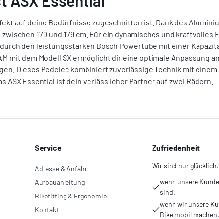
t ASX Essential"
fekt auf deine Bedürfnisse zugeschnitten ist. Dank des Alumini
 zwischen 170 und 179 cm. Für ein dynamisches und kraftvolles 
 durch den leistungsstarken Bosch Powertube mit einer Kapazitä
AM mit dem Modell SX ermöglicht dir eine optimale Anpassung 
orgen. Dieses Pedelec kombiniert zuverlässige Technik mit einem 
s ASX Essential ist dein verlässlicher Partner auf zwei Rädern.
Service
Zufriedenheit
Wir sind nur glücklich.
Adresse & Anfahrt
wenn unsere Kunden
Aufbauanleitung
sind.
Bikefitting & Ergonomie
wenn wir unsere Ku
Kontakt
Bike mobil machen.