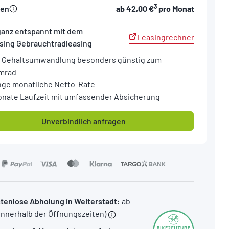
3
sen
ab
42,00 €
pro Monat
ganz entspannt mit dem
Leasingrechner
sing Gebrauchtradleasing
 Gehaltsumwandlung besonders günstig zum
mrad
nge monatliche Netto-Rate
onate Laufzeit mit umfassender Absicherung
Unverbindlich anfragen
tenlose Abholung in Weiterstadt:
ab
(innerhalb der Öffnungszeiten)