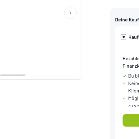
Deine Kau
Kauf
Bezahle
Finanz
Du b
Kein
Kilo
Mögl
zu v