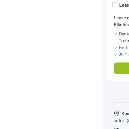
Lea
Lease 
Bikelea
Dank
Trau
Geri
36 M
Kos
sofort 