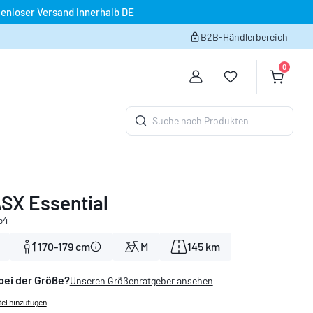
enloser Versand innerhalb DE
B2B-Händlerbereich
0
Du hast 0 Produk
Warenko
Suche nach Produkten
SX Essential
54
170-179 cm
M
145 km
bei der Größe?
Unseren Größenratgeber ansehen
el hinzufügen