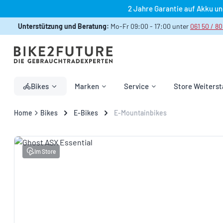
2 Jahre Garantie auf Akku u
 Hauptinhalt springen
Zur Suche springen
Zur Hauptnavigation springen
Unterstützung und Beratung:
Mo-Fr 09:00 - 17:00 unter
061 50 / 80
Bikes
Marken
Service
Store Weiterst
Home
Bikes
E-Bikes
E-Mountainbikes
Bildergalerie überspringen
Im Store