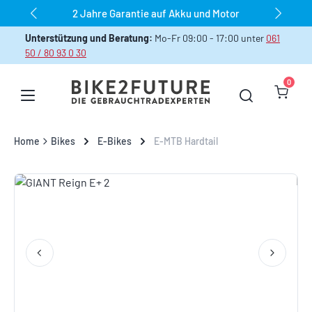
dauerhaft über 1.000 Bikes sofort verfügbar
Zum Hauptinhalt springen
Unterstützung und Beratung:
Mo-Fr 09:00 - 17:00 unter
061
50 / 80 93 0 30
0
Warenk
Home
Bikes
E-Bikes
E-MTB Hardtail
Bildergalerie überspringen