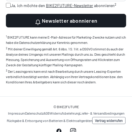
2
Ja, ich möchte den
BIKE2FUTURE-Newsletter
abonnieren
Newsletter abonnieren
1
BIKE2FUTURE kann meine E-Mail-Adresse für Marketing-Zwecke nutzen und ich
habe die Datenschutzerklärung zur Kenntnis genommen.
2
Mit deiner Einwilligung gemäß Art. 6 Abs. 1 S. 1 lit. a DSGVO stimmst du auch der
Analyse deines Umgangs mit unseren Mailings durch uns zu. Dies geschieht durch
Messung, Speicherung und Auswertung von Öffnungsraten und Klickraten zum
Zweck der Gestaltung künftiger Mailing-Kampagnen.
3
Der Leasingpreis kann erst nach Bearbeitung durch unsere Leasing-Experten
verbindlich bestätigt werden. Abhängig von Ihren Vertragskonditionen bzw. den
Konditionen Ihres Arbeitgebers kann sich dieser noch ändern.
© BIKE2FUTURE
Impressum
Datenschutz
AGB
Widerrufsbelehrung
Liefer- & Versandbedingungen
Vertrag widerrufen
Rückgabe & Entsorgung von Batterien & Elektroaltgeräten