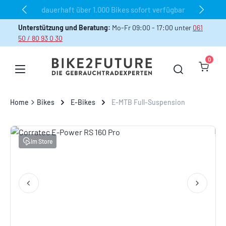
dauerhaft über 1.000 Bikes sofort verfügbar
Zum Hauptinhalt springen
Unterstützung und Beratung:
Mo-Fr 09:00 - 17:00 unter
061
50 / 80 93 0 30
0
Warenk
Home
Bikes
E-Bikes
E-MTB Full-Suspension
Bildergalerie überspringen
Im Store