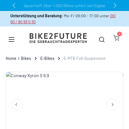
dauerhaft über 1.000 Bikes sofort verfügbar
Zum Hauptinhalt springen
Unterstützung und Beratung:
Mo-Fr 09:00 - 17:00 unter
061
50 / 80 93 0 30
0
Warenk
Home
Bikes
E-Bikes
E-MTB Full-Suspension
Bildergalerie überspringen