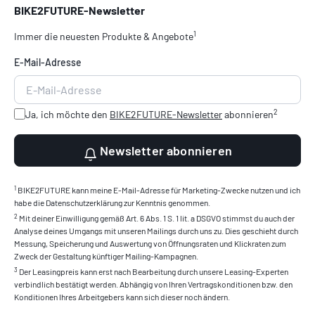
BIKE2FUTURE-Newsletter
1
Immer die neuesten Produkte & Angebote
E-Mail-Adresse
2
Ja, ich möchte den
BIKE2FUTURE-Newsletter
abonnieren
Newsletter abonnieren
1
BIKE2FUTURE kann meine E-Mail-Adresse für Marketing-Zwecke nutzen und ich
habe die Datenschutzerklärung zur Kenntnis genommen.
2
Mit deiner Einwilligung gemäß Art. 6 Abs. 1 S. 1 lit. a DSGVO stimmst du auch der
Analyse deines Umgangs mit unseren Mailings durch uns zu. Dies geschieht durch
Messung, Speicherung und Auswertung von Öffnungsraten und Klickraten zum
Zweck der Gestaltung künftiger Mailing-Kampagnen.
3
Der Leasingpreis kann erst nach Bearbeitung durch unsere Leasing-Experten
verbindlich bestätigt werden. Abhängig von Ihren Vertragskonditionen bzw. den
Konditionen Ihres Arbeitgebers kann sich dieser noch ändern.