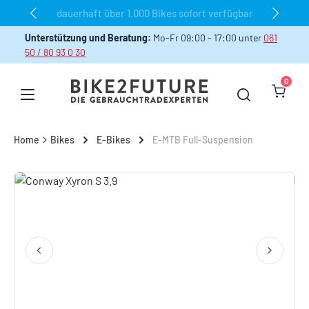
dauerhaft über 1.000 Bikes sofort verfügbar
Zum Hauptinhalt springen
Unterstützung und Beratung:
Mo-Fr 09:00 - 17:00 unter
061
50 / 80 93 0 30
0
Warenk
Home
Bikes
E-Bikes
E-MTB Full-Suspension
Bildergalerie überspringen