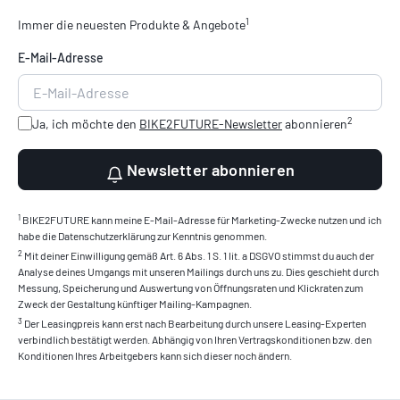
1
Immer die neuesten Produkte & Angebote
E-Mail-Adresse
2
Ja, ich möchte den
BIKE2FUTURE-Newsletter
abonnieren
Newsletter abonnieren
1
BIKE2FUTURE kann meine E-Mail-Adresse für Marketing-Zwecke nutzen und ich
habe die Datenschutzerklärung zur Kenntnis genommen.
2
Mit deiner Einwilligung gemäß Art. 6 Abs. 1 S. 1 lit. a DSGVO stimmst du auch der
Analyse deines Umgangs mit unseren Mailings durch uns zu. Dies geschieht durch
Messung, Speicherung und Auswertung von Öffnungsraten und Klickraten zum
Zweck der Gestaltung künftiger Mailing-Kampagnen.
3
Der Leasingpreis kann erst nach Bearbeitung durch unsere Leasing-Experten
verbindlich bestätigt werden. Abhängig von Ihren Vertragskonditionen bzw. den
Konditionen Ihres Arbeitgebers kann sich dieser noch ändern.