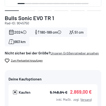
Bulls Sonic EVO TR 1
Rad-ID: 9045750
2024
180-189 cm
51 cm
663 km
Nicht sicher bei der Größe?
Unseren Größenratgeber ansehen
Zum Merkzettel hinzufügen
Deine Kaufoptionen
2.869,00 €
Kaufen
5.148,94 €
inkl. MwSt.
zzgl.
Versand