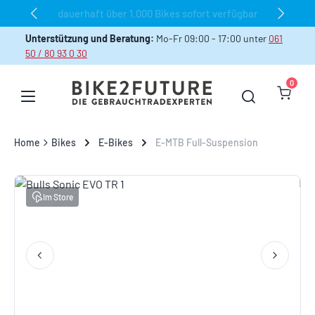
dauerhaft über 1.000 Bikes sofort verfügbar
Zum Hauptinhalt springen
Unterstützung und Beratung:
Mo-Fr 09:00 - 17:00 unter
061
50 / 80 93 0 30
0
Warenk
Home
Bikes
E-Bikes
E-MTB Full-Suspension
Bildergalerie überspringen
Im Store