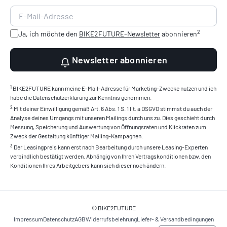
2
Ja, ich möchte den
BIKE2FUTURE-Newsletter
abonnieren
Newsletter abonnieren
1
BIKE2FUTURE kann meine E-Mail-Adresse für Marketing-Zwecke nutzen und ich
habe die Datenschutzerklärung zur Kenntnis genommen.
2
Mit deiner Einwilligung gemäß Art. 6 Abs. 1 S. 1 lit. a DSGVO stimmst du auch der
Analyse deines Umgangs mit unseren Mailings durch uns zu. Dies geschieht durch
Messung, Speicherung und Auswertung von Öffnungsraten und Klickraten zum
Zweck der Gestaltung künftiger Mailing-Kampagnen.
3
Der Leasingpreis kann erst nach Bearbeitung durch unsere Leasing-Experten
verbindlich bestätigt werden. Abhängig von Ihren Vertragskonditionen bzw. den
Konditionen Ihres Arbeitgebers kann sich dieser noch ändern.
© BIKE2FUTURE
Impressum
Datenschutz
AGB
Widerrufsbelehrung
Liefer- & Versandbedingungen