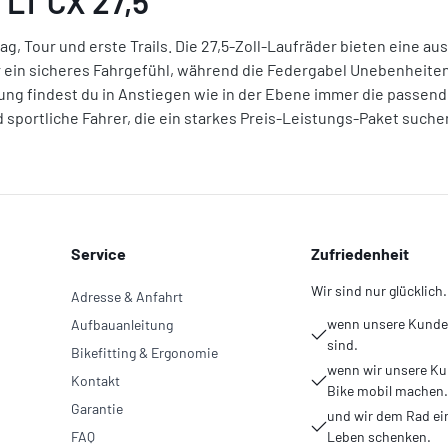
 LT CX 27,5"
tag, Tour und erste Trails. Die 27,5-Zoll-Laufräder bieten eine a
 ein sicheres Fahrgefühl, während die Federgabel Unebenheite
ng findest du in Anstiegen wie in der Ebene immer die passend
d sportliche Fahrer, die ein starkes Preis-Leistungs-Paket suche
Service
Zufriedenheit
Wir sind nur glücklich.
Adresse & Anfahrt
wenn unsere Kunden
Aufbauanleitung
sind.
Bikefitting & Ergonomie
wenn wir unsere Ku
Kontakt
Bike mobil machen.
Garantie
und wir dem Rad ei
FAQ
Leben schenken.