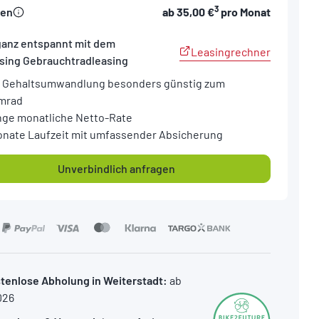
3
sen
ab
35,00 €
pro Monat
ganz entspannt mit dem
Leasingrechner
sing Gebrauchtradleasing
 Gehaltsumwandlung besonders günstig zum
mrad
nge monatliche Netto-Rate
onate Laufzeit mit umfassender Absicherung
Unverbindlich anfragen
tenlose Abholung in Weiterstadt:
ab
026