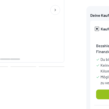
Deine Kau
Kauf
Bezahle
Finanz
Du b
Kein
Kilo
Mögl
zu v