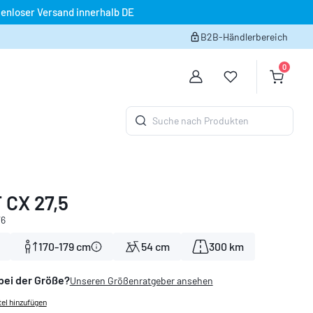
enloser Versand innerhalb DE
B2B-Händlerbereich
0
Du hast 0 Produk
Warenko
Suche nach Produkten
T CX 27,5
76
170-179 cm
54 cm
300 km
bei der Größe?
Unseren Größenratgeber ansehen
el hinzufügen