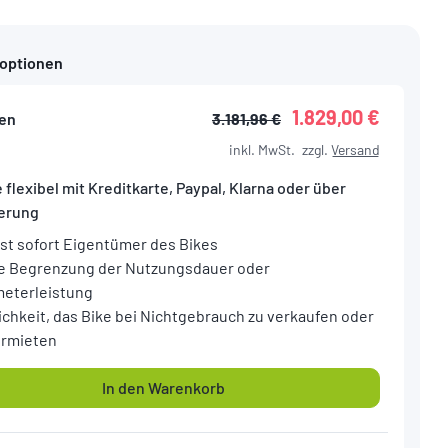
foptionen
1.829,00 €
en
3.181,96 €
inkl. MwSt.
zzgl.
Versand
 flexibel mit Kreditkarte, Paypal, Klarna oder über
ierung
ist sofort Eigentümer des Bikes
e Begrenzung der Nutzungsdauer oder
meterleistung
ichkeit, das Bike bei Nichtgebrauch zu verkaufen oder
ermieten
In den Warenkorb