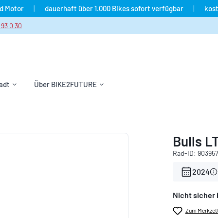
nd Motor
|
dauerhaft über 1.000 Bikes sofort verfügbar
|
kost
 93 0 30
adt
Über BIKE2FUTURE
Bulls L
Rad-ID: 90395
2024
Nicht sicher 
Zum Merkzett