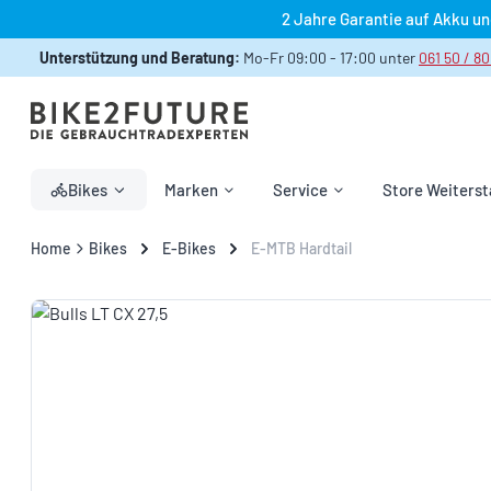
2 Jahre Garantie auf Akku u
 Hauptinhalt springen
Zur Suche springen
Zur Hauptnavigation springen
Unterstützung und Beratung:
Mo-Fr 09:00 - 17:00 unter
061 50 / 80
Bikes
Marken
Service
Store Weiterst
Home
Bikes
E-Bikes
E-MTB Hardtail
Bildergalerie überspringen