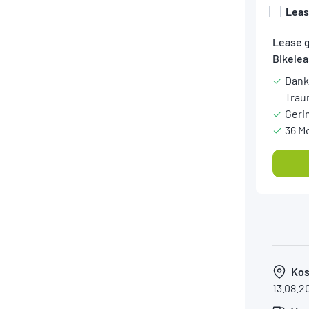
Lea
Lease 
Bikelea
Dank
Trau
Geri
36 M
Kos
13.08.2