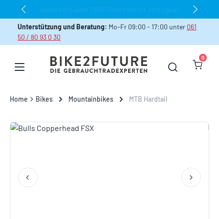
dauerhaft über 1.000 Bikes sofort verfügbar
Zum Hauptinhalt springen
Unterstützung und Beratung:
Mo-Fr 09:00 - 17:00 unter
061
50 / 80 93 0 30
0
Warenk
Home
Bikes
Mountainbikes
MTB Hardtail
Bildergalerie überspringen