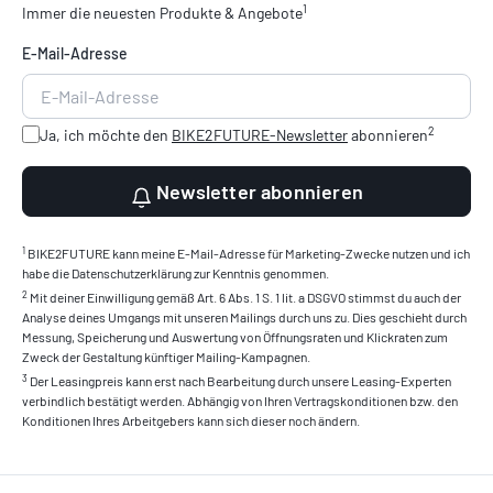
1
Immer die neuesten Produkte & Angebote
E-Mail-Adresse
2
Ja, ich möchte den
BIKE2FUTURE-Newsletter
abonnieren
Newsletter abonnieren
1
BIKE2FUTURE kann meine E-Mail-Adresse für Marketing-Zwecke nutzen und ich
habe die Datenschutzerklärung zur Kenntnis genommen.
2
Mit deiner Einwilligung gemäß Art. 6 Abs. 1 S. 1 lit. a DSGVO stimmst du auch der
Analyse deines Umgangs mit unseren Mailings durch uns zu. Dies geschieht durch
Messung, Speicherung und Auswertung von Öffnungsraten und Klickraten zum
Zweck der Gestaltung künftiger Mailing-Kampagnen.
3
Der Leasingpreis kann erst nach Bearbeitung durch unsere Leasing-Experten
verbindlich bestätigt werden. Abhängig von Ihren Vertragskonditionen bzw. den
Konditionen Ihres Arbeitgebers kann sich dieser noch ändern.