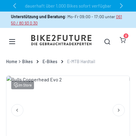
dauerhaft über 1.000 Bikes sofort verfügbar
Zum Hauptinhalt springen
Unterstützung und Beratung:
Mo-Fr 09:00 - 17:00 unter
061
50 / 80 93 0 30
0
Warenk
Home
Bikes
E-Bikes
E-MTB Hardtail
Bildergalerie überspringen
Im Store