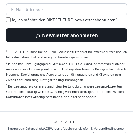
2
Ja, ich möchte den
BIKE2FUTURE-Newsletter
abonnieren
Newsletter abonnieren
1
BIKE2FUTURE kann meine E-Mail-Adresse für Marketing-Zwecke nutzen und ich
habe die Datenschutzerklärung zur Kenntnis genommen.
2
Mit deiner Einwilligung gemäß Art. 6 Abs. 1 S. 1 lit. a DSGVO stimmst du auch der
Analyse deines Umgangs mit unseren Mailings durch uns zu. Dies geschieht durch
Messung, Speicherung und Auswertung von Öffnungsraten und Klickraten zum
Zweck der Gestaltung künftiger Mailing-Kampagnen.
3
Der Leasingpreis kann erst nach Bearbeitung durch unsere Leasing-Experten
verbindlich bestätigt werden. Abhängig von Ihren Vertragskonditionen bzw. den
Konditionen Ihres Arbeitgebers kann sich dieser noch ändern.
© BIKE2FUTURE
Impressum
Datenschutz
AGB
Widerrufsbelehrung
Liefer- & Versandbedingungen