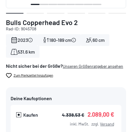
Bulls Copperhead Evo 2
Rad-ID: 9045708
2023
180-189 cm
60 cm
531.6 km
Nicht sicher bei der Größe?
Unseren Größenratgeber ansehen
Zum Merkzettel hinzufügen
Deine Kaufoptionen
2.089,00 €
Kaufen
4.338,53 €
inkl. MwSt.
zzgl.
Versand