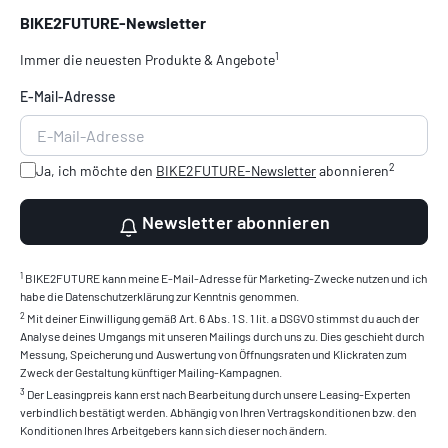
BIKE2FUTURE-Newsletter
1
Immer die neuesten Produkte & Angebote
E-Mail-Adresse
2
Ja, ich möchte den
BIKE2FUTURE-Newsletter
abonnieren
Newsletter abonnieren
1
BIKE2FUTURE kann meine E-Mail-Adresse für Marketing-Zwecke nutzen und ich
habe die Datenschutzerklärung zur Kenntnis genommen.
2
Mit deiner Einwilligung gemäß Art. 6 Abs. 1 S. 1 lit. a DSGVO stimmst du auch der
Analyse deines Umgangs mit unseren Mailings durch uns zu. Dies geschieht durch
Messung, Speicherung und Auswertung von Öffnungsraten und Klickraten zum
Zweck der Gestaltung künftiger Mailing-Kampagnen.
3
Der Leasingpreis kann erst nach Bearbeitung durch unsere Leasing-Experten
verbindlich bestätigt werden. Abhängig von Ihren Vertragskonditionen bzw. den
Konditionen Ihres Arbeitgebers kann sich dieser noch ändern.