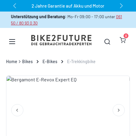
dauerhaft über 1.000 Bikes sofort verfügbar
Zum Hauptinhalt springen
Unterstützung und Beratung:
Mo-Fr 09:00 - 17:00 unter
061
50 / 80 93 0 30
0
Warenk
Home
Bikes
E-Bikes
E-Trekkingbike
Bildergalerie überspringen